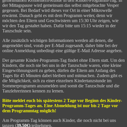
gemeinsamen Kennenlern-Runde in den Kinder-Programm-Tag. In
der Mittagspause wird gemeinsam das selbst mitgebrachte Vesper
gegessen. Bei Bedarf wird dieses vor Ort in einer Mikrowelle
erwärmt. Danach geht es mit dem Programm weiter, denn wir
möchten den Eltern und Geschwistern um 15:30 Uhr zeigen, wie
wir den Tag gestaltet haben. Dafür bitte um 15:15 wieder in der
Tanzschule sein.
Alle zusätzlich wichtigen Informationen werden all denen, die
angemeldet sind, vorab per E-Mail zugesandt, daher bitte bei der
online Anmeldung unbedingt eine gültige E-Mail Adresse angeben.
Der gesamte Kinder-Programm-Tag findet ohne Eltern statt. Um den
Kindern, die noch nie bei uns in der Tanzschule waren, eine kleine
Eingewöhnungszeit zu geben, dürfen die Eltern am Anfang des
Tages für 45 Minuten dabei bleiben und mitmachen. Zudem gibt es
die Möglichkeit, sich zu einer einzelnen Kindertanzstunde im
Sommerprogramm anzumelden und somit die Tanzschule und die
Tanzlehrerinnen kennen zu lernen.
Bitte meldet euch bis spätestens 2 Tage vor Beginn des Kinder-
Programm-Tages an. Eine Abmeldung ist nur bis 2 Tage vor
dem Programmtag möglich!
Am Programm-Tag können auch Kinder, die noch nicht bei uns
tanzen (
39,50€)
teilnehmen.