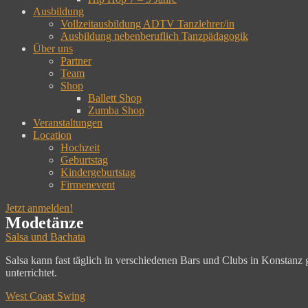
Ausbildung
Vollzeitausbildung ADTV Tanzlehrer/in
Ausbildung nebenberuflich Tanzpädagogik
Über uns
Partner
Team
Shop
Ballett Shop
Zumba Shop
Veranstaltungen
Location
Hochzeit
Geburtstag
Kindergeburtstag
Firmenevent
Jetzt anmelden!
Modetänze
Salsa und Bachata
Salsa kann fast täglich in verschiedenen Bars und Clubs in Konstanz 
unterrichtet.
West Coast Swing