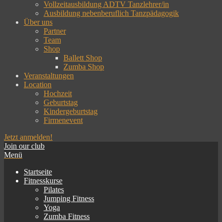
Vollzeitausbildung ADTV Tanzlehrer/in
Ausbildung nebenberuflich Tanzpädagogik
Über uns
Partner
Team
Shop
Ballett Shop
Zumba Shop
Veranstaltungen
Location
Hochzeit
Geburtstag
Kindergeburtstag
Firmenevent
Jetzt anmelden!
Join our club
Tanzwerk Konstanz
Hier tanzt Konstanz!
Menü
Startseite
Fitnesskurse
Pilates
Jumping Fitness
Yoga
Zumba Fitness