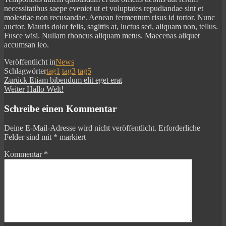
necessitatibus saepe eveniet ut et voluptates repudiandae sint et
molestiae non recusandae. Aenean fermentum risus id tortor. Nunc
auctor. Mauris dolor felis, sagittis at, luctus sed, aliquam non, tellus.
Fusce wisi. Nullam rhoncus aliquam metus. Maecenas aliquet
accumsan leo.
Veröffentlicht in
News
Schlagwörter
tag1
tag3
tag5
Beitragsnavigation
Vorheriger
Zurück
Etiam bibendum elit eget erat
Beitrag
Nächster
Weiter
Hallo Welt!
Beitrag
Schreibe einen Kommentar
Deine E-Mail-Adresse wird nicht veröffentlicht.
Erforderliche
Felder sind mit
*
markiert
Kommentar
*