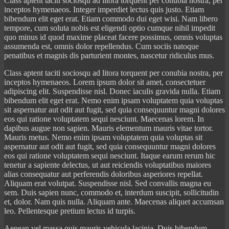
Class aptent taciti sociosqu ad litora torquent per conubia nostra, per
inceptos hymenaeos. Integer imperdiet lectus quis justo. Etiam
bibendum elit eget erat. Etiam commodo dui eget wisi. Nam libero
tempore, cum soluta nobis est eligendi optio cumque nihil impedit
quo minus id quod maxime placeat facere possimus, omnis voluptas
assumenda est, omnis dolor repellendus. Cum sociis natoque
penatibus et magnis dis parturient montes, nascetur ridiculus mus.
Class aptent taciti sociosqu ad litora torquent per conubia nostra, per
inceptos hymenaeos. Lorem ipsum dolor sit amet, consectetuer
adipiscing elit. Suspendisse nisl. Donec iaculis gravida nulla. Etiam
bibendum elit eget erat. Nemo enim ipsam voluptatem quia voluptas
sit aspernatur aut odit aut fugit, sed quia consequuntur magni dolores
eos qui ratione voluptatem sequi nesciunt. Maecenas lorem. In
dapibus augue non sapien. Mauris elementum mauris vitae tortor.
Mauris metus. Nemo enim ipsam voluptatem quia voluptas sit
aspernatur aut odit aut fugit, sed quia consequuntur magni dolores
eos qui ratione voluptatem sequi nesciunt. Itaque earum rerum hic
tenetur a sapiente delectus, ut aut reiciendis voluptatibus maiores
alias consequatur aut perferendis doloribus asperiores repellat.
Aliquam erat volutpat. Suspendisse nisl. Sed convallis magna eu
sem. Duis sapien nunc, commodo et, interdum suscipit, sollicitudin
et, dolor. Nam quis nulla. Aliquam ante. Maecenas aliquet accumsan
leo. Pellentesque pretium lectus id turpis.
Aenean vel massa quis mauris vehicula lacinia. Duis bibendum,