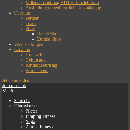
Vollzeitausbildung ADTV Tanzlehrer/in
Ausbildung nebenberuflich Tanzpädagogik
Über uns
Partner
Team
Shop
Ballett Shop
Zumba Shop
Veranstaltungen
Location
Hochzeit
Geburtstag
Kindergeburtstag
Firmenevent
Jetzt anmelden!
Join our club
Tanzwerk Konstanz
Hier tanzt Konstanz!
Menü
Startseite
Fitnesskurse
Pilates
Jumping Fitness
Yoga
Zumba Fitness