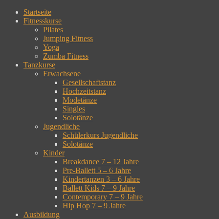
Zum
Startseite
Inhalt
Fitnesskurse
springen
Pilates
Jumping Fitness
Yoga
Zumba Fitness
Tanzkurse
Erwachsene
Gesellschaftstanz
Hochzeitstanz
Modetänze
Singles
Solotänze
Jugendliche
Schülerkurs Jugendliche
Solotänze
Kinder
Breakdance 7 – 12 Jahre
Pre-Ballett 5 – 6 Jahre
Kindertanzen 3 – 6 Jahre
Ballett Kids 7 – 9 Jahre
Contemporary 7 – 9 Jahre
Hip Hop 7 – 9 Jahre
Ausbildung