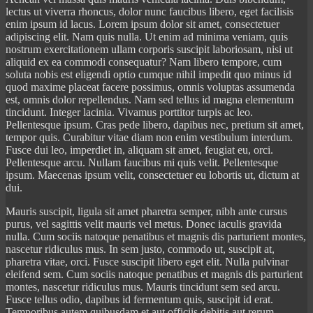
lectus ut viverra rhoncus, dolor nunc faucibus libero, eget facilisis
enim ipsum id lacus. Lorem ipsum dolor sit amet, consectetuer
adipiscing elit. Nam quis nulla. Ut enim ad minima veniam, quis
nostrum exercitationem ullam corporis suscipit laboriosam, nisi ut
aliquid ex ea commodi consequatur? Nam libero tempore, cum
soluta nobis est eligendi optio cumque nihil impedit quo minus id
quod maxime placeat facere possimus, omnis voluptas assumenda
est, omnis dolor repellendus. Nam sed tellus id magna elementum
tincidunt. Integer lacinia. Vivamus porttitor turpis ac leo.
Pellentesque ipsum. Cras pede libero, dapibus nec, pretium sit amet,
tempor quis. Curabitur vitae diam non enim vestibulum interdum.
Fusce dui leo, imperdiet in, aliquam sit amet, feugiat eu, orci.
Pellentesque arcu. Nullam faucibus mi quis velit. Pellentesque
ipsum. Maecenas ipsum velit, consectetuer eu lobortis ut, dictum at
dui.
Mauris suscipit, ligula sit amet pharetra semper, nibh ante cursus
purus, vel sagittis velit mauris vel metus. Donec iaculis gravida
nulla. Cum sociis natoque penatibus et magnis dis parturient montes,
nascetur ridiculus mus. In sem justo, commodo ut, suscipit at,
pharetra vitae, orci. Fusce suscipit libero eget elit. Nulla pulvinar
eleifend sem. Cum sociis natoque penatibus et magnis dis parturient
montes, nascetur ridiculus mus. Mauris tincidunt sem sed arcu.
Fusce tellus odio, dapibus id fermentum quis, suscipit id erat.
Temporibus autem quibusdam et aut officiis debitis aut rerum