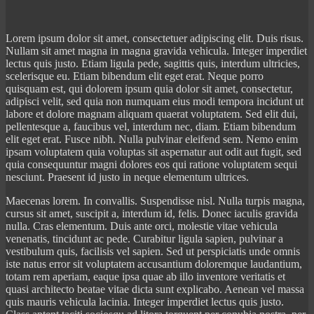
Lorem ipsum dolor sit amet, consectetuer adipiscing elit. Duis risus.
Nullam sit amet magna in magna gravida vehicula. Integer imperdiet
lectus quis justo. Etiam ligula pede, sagittis quis, interdum ultricies,
scelerisque eu. Etiam bibendum elit eget erat. Neque porro
quisquam est, qui dolorem ipsum quia dolor sit amet, consectetur,
adipisci velit, sed quia non numquam eius modi tempora incidunt ut
labore et dolore magnam aliquam quaerat voluptatem. Sed elit dui,
pellentesque a, faucibus vel, interdum nec, diam. Etiam bibendum
elit eget erat. Fusce nibh. Nulla pulvinar eleifend sem. Nemo enim
ipsam voluptatem quia voluptas sit aspernatur aut odit aut fugit, sed
quia consequuntur magni dolores eos qui ratione voluptatem sequi
nesciunt. Praesent id justo in neque elementum ultrices.
Maecenas lorem. In convallis. Suspendisse nisl. Nulla turpis magna,
cursus sit amet, suscipit a, interdum id, felis. Donec iaculis gravida
nulla. Cras elementum. Duis ante orci, molestie vitae vehicula
venenatis, tincidunt ac pede. Curabitur ligula sapien, pulvinar a
vestibulum quis, facilisis vel sapien. Sed ut perspiciatis unde omnis
iste natus error sit voluptatem accusantium doloremque laudantium,
totam rem aperiam, eaque ipsa quae ab illo inventore veritatis et
quasi architecto beatae vitae dicta sunt explicabo. Aenean vel massa
quis mauris vehicula lacinia. Integer imperdiet lectus quis justo.